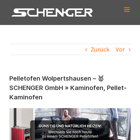
Zum
Inhalt
springen
Zurück
Vor
Pelletofen Wolpertshausen – 🥇
SCHENGER GmbH » Kaminofen, Pellet-
Kaminofen