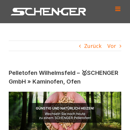
Zum
Inhalt
springen
Zurück
Vor
Pelletofen Wilhelmsfeld – 🥇SCHENGER
GmbH » Kaminofen, Ofen