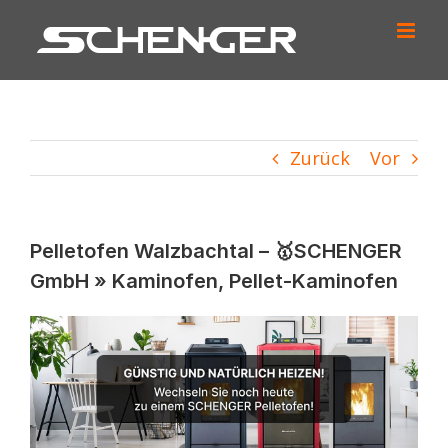
Zum
Inhalt
springen
Zurück
Vor
Pelletofen Walzbachtal – 🥇SCHENGER
GmbH » Kaminofen, Pellet-Kaminofen