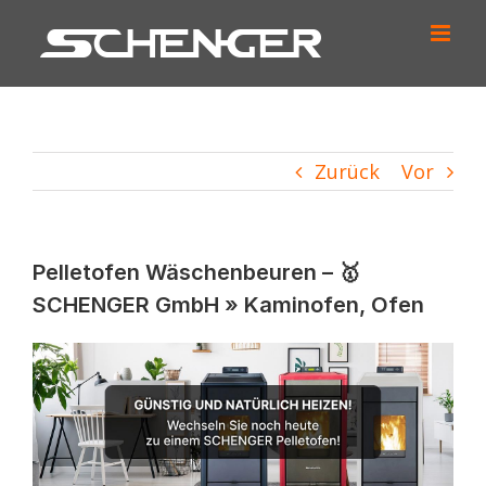
Zum
Inhalt
springen
Zurück
Vor
Pelletofen Wäschenbeuren – 🥇
SCHENGER GmbH » Kaminofen, Ofen