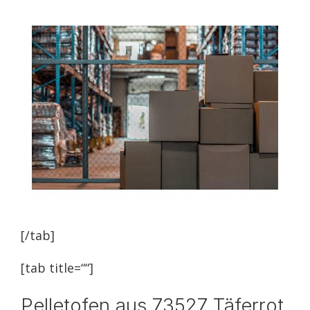
[/tab]
[tab title=““]
Pelletofen aus 73527 Täferrot