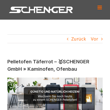
Zum
Inhalt
springen
Zurück
Vor
Pelletofen Täferrot – 🥇SCHENGER
GmbH » Kaminofen, Ofenbau