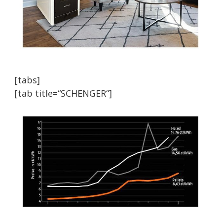
[tabs]
[tab title=“SCHENGER“]