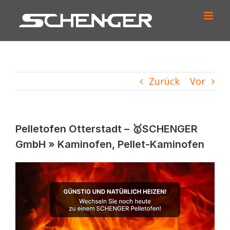
Zum
Inhalt
springen
Zurück
Vor
Pelletofen Otterstadt – 🥇SCHENGER
GmbH » Kaminofen, Pellet-Kaminofen