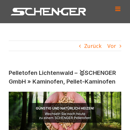
Zum
Inhalt
springen
Zurück
Vor
Pelletofen Lichtenwald – 🥇SCHENGER
GmbH » Kaminofen, Pellet-Kaminofen