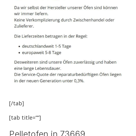
[/tab]
[tab title=““]
Pelletofen in 73669