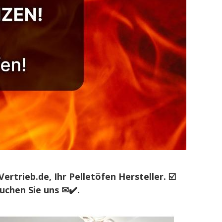
rieb.de, Ihr Pelletöfen Hersteller. ☑️
uchen Sie uns ✉✔️.