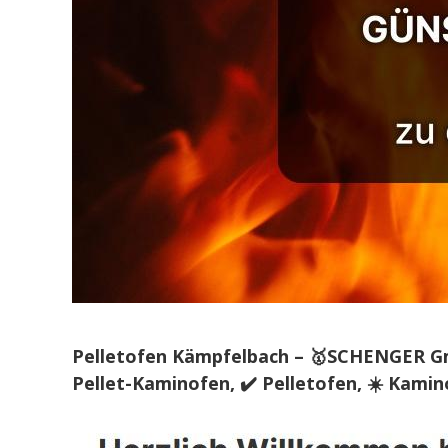
Pelletofen Kämpfelbach – 🥇SCHENGER Gmb
Pellet-Kaminofen, ✔️ Pelletofen, ☀️ Kami