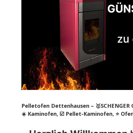
Pelletofen Dettenhausen – 🥇SCHENGER Gmb
☀️ Kaminofen, ☑️ Pellet-Kaminofen, ⭐ Ofe