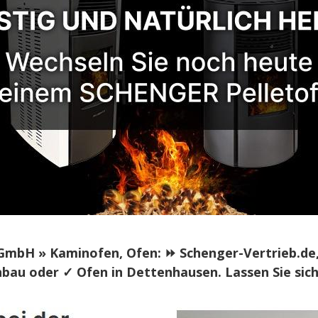
H » Kaminofen, Ofen: ⏩ Schenger-Vertrieb.de, Ih
nbau oder ✓ Ofen in Dettenhausen. Lassen Sie sich