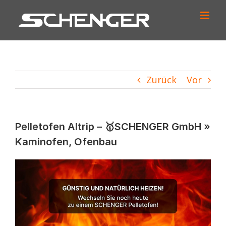
Zum
Inhalt
springen
Zurück
Vor
Pelletofen Altrip – 🥇SCHENGER GmbH »
Kaminofen, Ofenbau