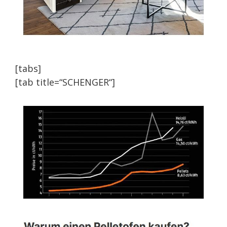
[tabs]
[tab title=“SCHENGER“]