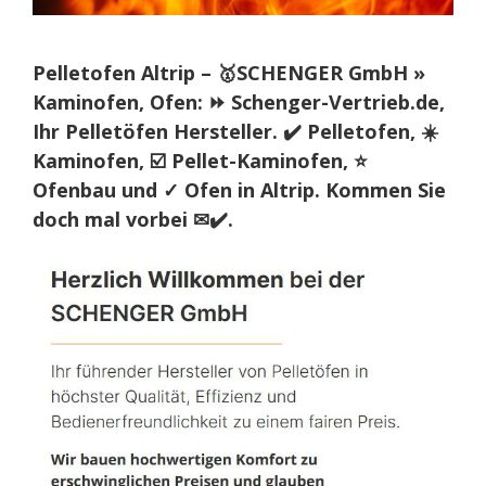
Pelletofen Altrip – 🥇SCHENGER GmbH »
Kaminofen, Ofen: ⏩ Schenger-Vertrieb.de,
Ihr Pelletöfen Hersteller. ✔️ Pelletofen, ☀️
Kaminofen, ☑️ Pellet-Kaminofen, ⭐
Ofenbau und ✓ Ofen in Altrip. Kommen Sie
doch mal vorbei ✉✔️.