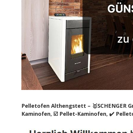
Pelletofen Althengstett – 🥇SCHENGER Gmb
Kaminofen, ☑️ Pellet-Kaminofen, ✔️ Pellet